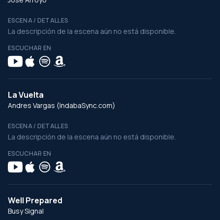
ESCENA / DETALLES
La descripción de la escena aún no está disponible.
ESCUCHAR EN
La Vuelta
Andres Vargas (IndabaSync.com)
ESCENA / DETALLES
La descripción de la escena aún no está disponible.
ESCUCHAR EN
Well Prepared
Busy Signal