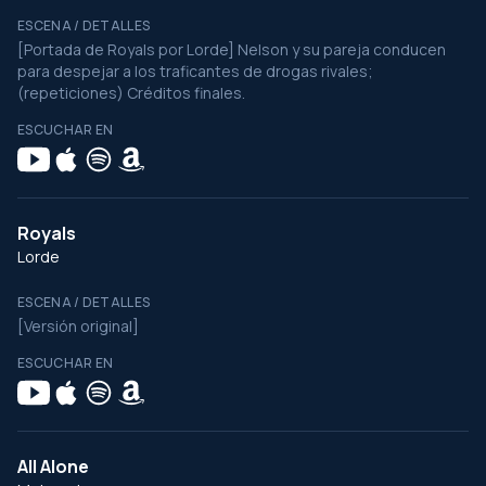
ESCENA / DETALLES
[Portada de Royals por Lorde] Nelson y su pareja conducen
para despejar a los traficantes de drogas rivales;
(repeticiones) Créditos finales.
ESCUCHAR EN
Royals
Lorde
ESCENA / DETALLES
[Versión original]
ESCUCHAR EN
All Alone