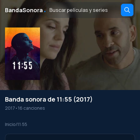
․
BandaSonora
Banda sonora de 11:55 (2017)
2017
•
16 canciones
Inicio
/
11:55