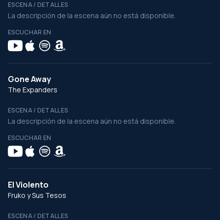
ESCENA / DETALLES
La descripción de la escena aún no está disponible.
ESCUCHAR EN
Gone Away
The Expanders
ESCENA / DETALLES
La descripción de la escena aún no está disponible.
ESCUCHAR EN
El Violento
Fruko y Sus Tesos
ESCENA / DETALLES