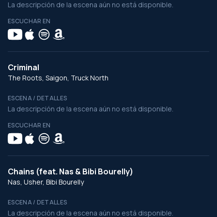
La descripción de la escena aún no está disponible.
ESCUCHAR EN
Criminal
The Roots, Saigon, Truck North
ESCENA / DETALLES
La descripción de la escena aún no está disponible.
ESCUCHAR EN
Chains (feat. Nas & Bibi Bourelly)
Nas, Usher, Bibi Bourelly
ESCENA / DETALLES
La descripción de la escena aún no está disponible.