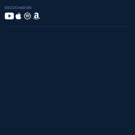
ESCUCHAR EN