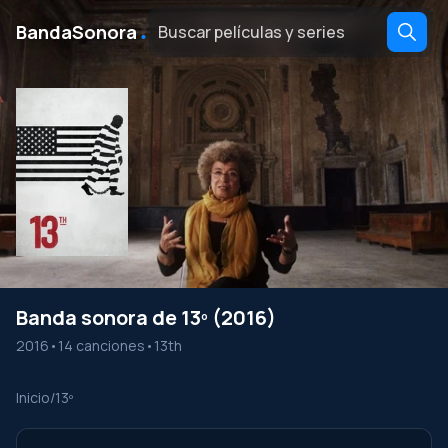
․
BandaSonora
Banda sonora de 13º (2016)
2016
•
14 canciones
•
13th
Inicio
/
13º