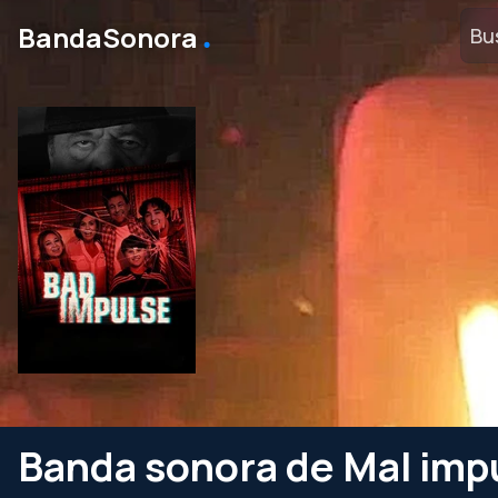
․
BandaSonora
Banda sonora de Mal imp