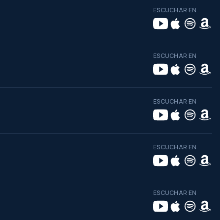
ESCUCHAR EN
ESCUCHAR EN
ESCUCHAR EN
ESCUCHAR EN
ESCUCHAR EN