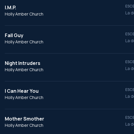
ESCE
I.M.P.
La d
Holly Amber Church
ESCE
Fall Guy
La d
Holly Amber Church
ESCE
Night Intruders
La d
Holly Amber Church
ESCE
I Can Hear You
La d
Holly Amber Church
ESCE
Mother Smother
La d
Holly Amber Church