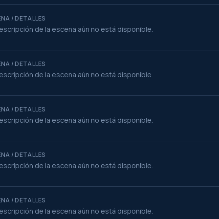
NA / DETALLES
escripción de la escena aún no está disponible.
NA / DETALLES
escripción de la escena aún no está disponible.
NA / DETALLES
escripción de la escena aún no está disponible.
NA / DETALLES
escripción de la escena aún no está disponible.
NA / DETALLES
escripción de la escena aún no está disponible.