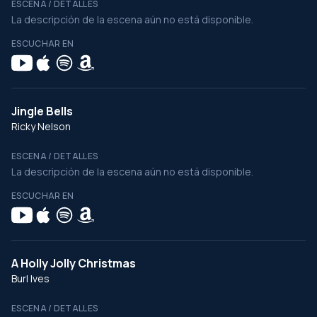
ESCENA / DETALLES
La descripción de la escena aún no está disponible.
ESCUCHAR EN
Jingle Bells
Ricky Nelson
ESCENA / DETALLES
La descripción de la escena aún no está disponible.
ESCUCHAR EN
A Holly Jolly Christmas
Burl Ives
ESCENA / DETALLES