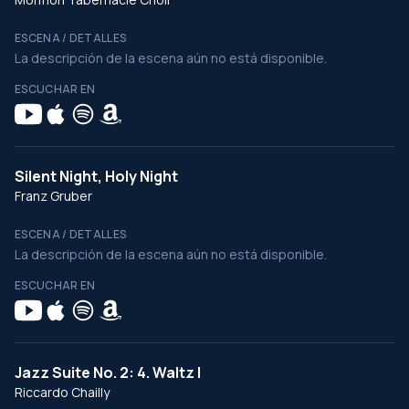
ESCENA / DETALLES
La descripción de la escena aún no está disponible.
ESCUCHAR EN
Silent Night, Holy Night
Franz Gruber
ESCENA / DETALLES
La descripción de la escena aún no está disponible.
ESCUCHAR EN
Jazz Suite No. 2: 4. Waltz I
Riccardo Chailly