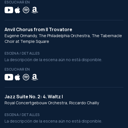
ESCUCHAR EN
Anvil Chorus from Il Trovatore
Eugene Ormandy, The Philadelphia Orchestra, The Tabernacle
Choir at Temple Square
ESCENA / DETALLES
La descripción de la escena aún no está disponible.
ESCUCHAR EN
Jazz Suite No. 2: 4. Waltz I
Royal Concertgebouw Orchestra, Riccardo Chailly
ESCENA / DETALLES
La descripción de la escena aún no está disponible.