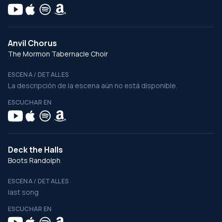
Anvil Chorus
The Mormon Tabernacle Choir
ESCENA / DETALLES
La descripción de la escena aún no está disponible.
ESCUCHAR EN
Deck the Halls
Boots Randolph
ESCENA / DETALLES
last song
ESCUCHAR EN