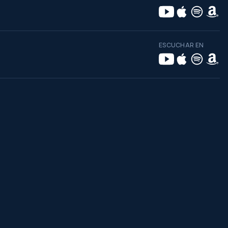
ESCUCHAR EN