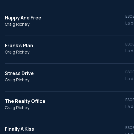
ESCE
Happy And Free
La d
Craig Richey
ESCE
Frank’s Plan
La d
Craig Richey
ESCE
Stress Drive
La d
Craig Richey
ESCE
The Realty Office
La d
Craig Richey
ESCE
Finally A Kiss