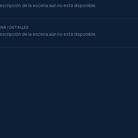
escripción de la escena aún no está disponible.
NA / DETALLES
escripción de la escena aún no está disponible.