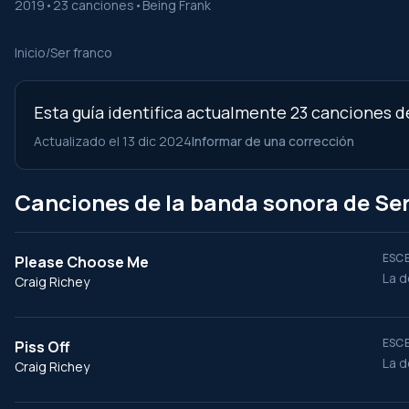
2019
•
23 canciones
•
Being Frank
Inicio
/
Ser franco
Esta guía identifica actualmente 23 canciones d
Actualizado el 13 dic 2024
Informar de una corrección
Canciones de la banda sonora de Ser
ESCE
Please Choose Me
La d
Craig Richey
ESCE
Piss Off
La d
Craig Richey