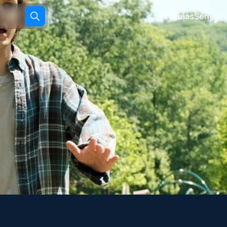
Películas
Series