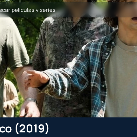
nco (2019)