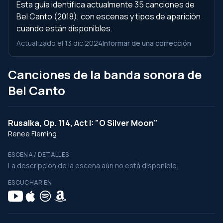
Esta guía identifica actualmente 35 canciones de
Bel Canto (2018), con escenas y tipos de aparición
cuando están disponibles.
Actualizado el 13 dic 2024
Informar de una corrección
Canciones de la banda sonora de
Bel Canto
Rusalka, Op. 114, Act I: "O Silver Moon"
Renee Fleming
ESCENA / DETALLES
La descripción de la escena aún no está disponible.
ESCUCHAR EN