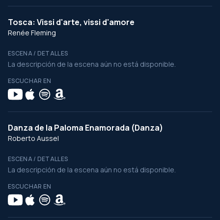
Tosca: Vissi d'arte, vissi d'amore
Renée Fleming
ESCENA / DETALLES
La descripción de la escena aún no está disponible.
ESCUCHAR EN
Danza de la Paloma Enamorada (Danza)
Roberto Aussel
ESCENA / DETALLES
La descripción de la escena aún no está disponible.
ESCUCHAR EN