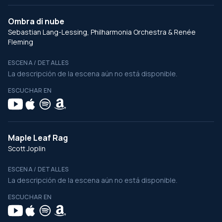
Ombra di nube
Sebastian Lang-Lessing, Philharmonia Orchestra & Renée
Fleming
ESCENA / DETALLES
La descripción de la escena aún no está disponible.
ESCUCHAR EN
Maple Leaf Rag
Scott Joplin
ESCENA / DETALLES
La descripción de la escena aún no está disponible.
ESCUCHAR EN