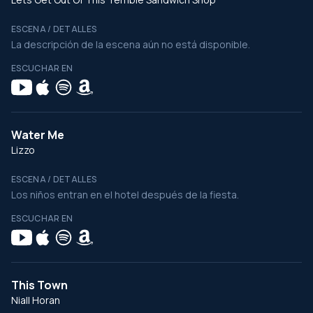
ESCENA / DETALLES
La descripción de la escena aún no está disponible.
ESCUCHAR EN
Water Me
Lizzo
ESCENA / DETALLES
Los niños entran en el hotel después de la fiesta.
ESCUCHAR EN
This Town
Niall Horan