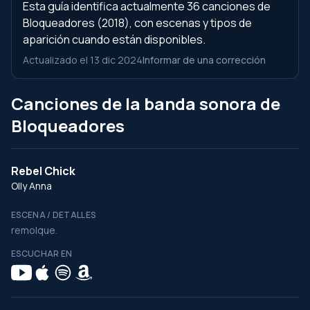
Esta guía identifica actualmente 36 canciones de
Bloqueadores (2018), con escenas y tipos de
aparición cuando están disponibles.
Actualizado el 13 dic 2024
Informar de una corrección
Canciones de la banda sonora de
Bloqueadores
Rebel Chick
Olly Anna
ESCENA / DETALLES
remolque.
ESCUCHAR EN