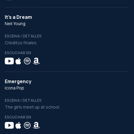
It's a Dream
Neil Young
ESCENA / DETALLES
Créditos finales.
ESCUCHAR EN
Emergency
Icona Pop
ESCENA / DETALLES
The girls meet up at school.
ESCUCHAR EN