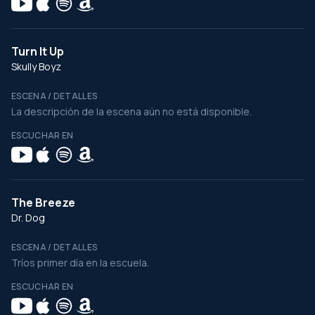
Turn It Up
Skully Boyz
ESCENA / DETALLES
La descripción de la escena aún no está disponible.
ESCUCHAR EN
The Breeze
Dr. Dog
ESCENA / DETALLES
Tríos primer día en la escuela.
ESCUCHAR EN