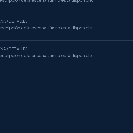
escripción de la escena aún no está disponible.
NA / DETALLES
escripción de la escena aún no está disponible.
NA / DETALLES
escripción de la escena aún no está disponible.