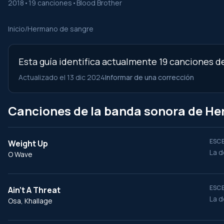
2018
•
19 canciones
•
Blood Brother
Inicio
/
Hermano de sangre
Esta guía identifica actualmente 19 canciones d
Actualizado el 13 dic 2024
Informar de una corrección
Canciones de la banda sonora de H
ESCE
Weight Up
La d
O Wave
ESCE
Ain't A Threat
La d
Osa, Khallage