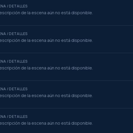
NA / DETALLES
escripción de la escena aún no está disponible.
NA / DETALLES
escripción de la escena aún no está disponible.
NA / DETALLES
escripción de la escena aún no está disponible.
NA / DETALLES
escripción de la escena aún no está disponible.
NA / DETALLES
escripción de la escena aún no está disponible.