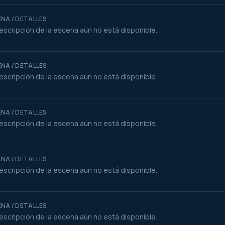
NA / DETALLES
escripción de la escena aún no está disponible.
NA / DETALLES
escripción de la escena aún no está disponible.
NA / DETALLES
escripción de la escena aún no está disponible.
NA / DETALLES
escripción de la escena aún no está disponible.
NA / DETALLES
escripción de la escena aún no está disponible.