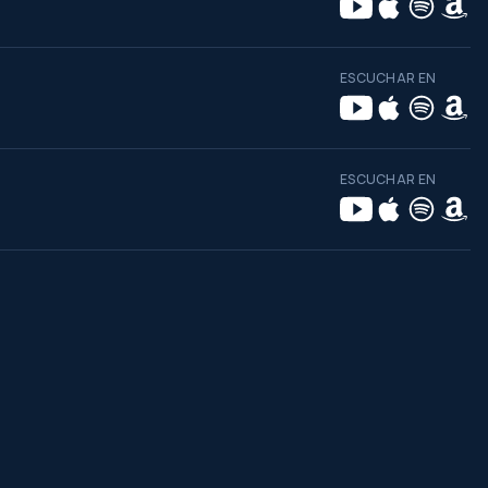
ESCUCHAR EN
ESCUCHAR EN