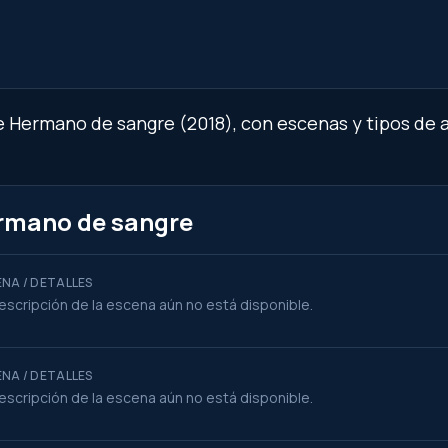
e Hermano de sangre (2018), con escenas y tipos de 
ermano de sangre
NA / DETALLES
escripción de la escena aún no está disponible.
NA / DETALLES
escripción de la escena aún no está disponible.