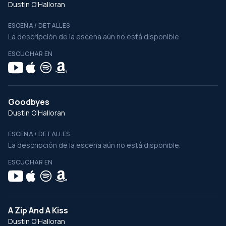
Dustin O'Halloran
ESCENA / DETALLES
La descripción de la escena aún no está disponible.
ESCUCHAR EN
Goodbyes
Dustin O'Halloran
ESCENA / DETALLES
La descripción de la escena aún no está disponible.
ESCUCHAR EN
A Zip And A Kiss
Dustin O'Halloran