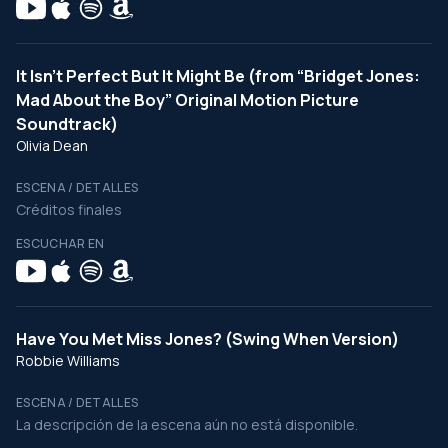
It Isn’t Perfect But It Might Be (from “Bridget Jones:
Mad About the Boy” Original Motion Picture
Soundtrack)
Olivia Dean
ESCENA / DETALLES
Créditos finales
ESCUCHAR EN
Have You Met Miss Jones? (Swing When Version)
Robbie Williams
ESCENA / DETALLES
La descripción de la escena aún no está disponible.