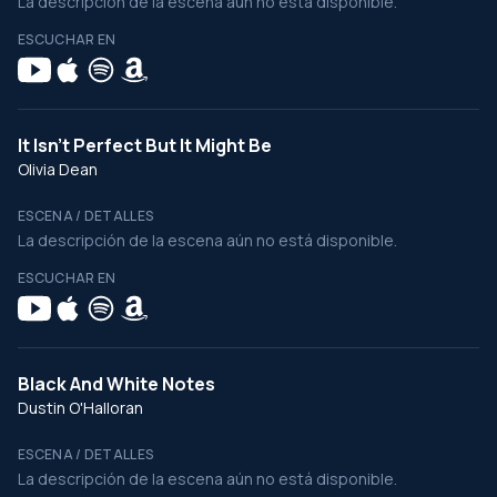
La descripción de la escena aún no está disponible.
ESCUCHAR EN
It Isn't Perfect But It Might Be
Olivia Dean
ESCENA / DETALLES
La descripción de la escena aún no está disponible.
ESCUCHAR EN
Black And White Notes
Dustin O'Halloran
ESCENA / DETALLES
La descripción de la escena aún no está disponible.