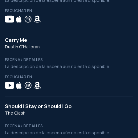
La descripción de la escena aún no está disponible.
ESCUCHAR EN
Carry Me
Dustin O'Halloran
ESCENA / DETALLES
La descripción de la escena aún no está disponible.
ESCUCHAR EN
Should I Stay or Should I Go
The Clash
ESCENA / DETALLES
La descripción de la escena aún no está disponible.