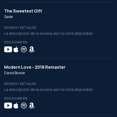
The Sweetest Gift
Sade
ESCENA / DETALLES
La descripción de la escena aún no está disponible.
ESCUCHAR EN
Modern Love - 2018 Remaster
David Bowie
ESCENA / DETALLES
La descripción de la escena aún no está disponible.
ESCUCHAR EN