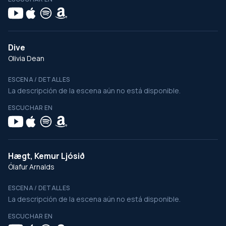
Dive
Olivia Dean
ESCENA / DETALLES
La descripción de la escena aún no está disponible.
ESCUCHAR EN
Hægt, Kemur Ljósið
Ólafur Arnalds
ESCENA / DETALLES
La descripción de la escena aún no está disponible.
ESCUCHAR EN