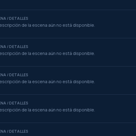
NA / DETALLES
escripción de la escena aún no está disponible.
NA / DETALLES
escripción de la escena aún no está disponible.
NA / DETALLES
escripción de la escena aún no está disponible.
NA / DETALLES
escripción de la escena aún no está disponible.
NA / DETALLES