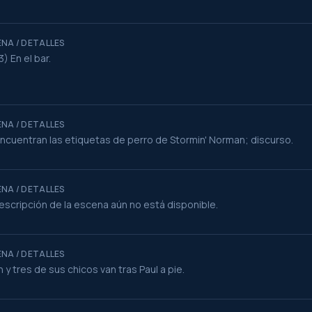
NA / DETALLES
3) En el bar.
NA / DETALLES
ncuentran las etiquetas de perro de Stormin' Norman; discurso.
NA / DETALLES
escripción de la escena aún no está disponible.
NA / DETALLES
 y tres de sus chicos van tras Paul a pie.