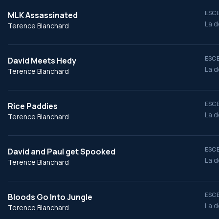
ESCE
MLK Assassinated
La d
Terence Blanchard
ESCE
David Meets Hedy
La d
Terence Blanchard
ESCE
Rice Paddies
La d
Terence Blanchard
ESCE
David and Paul get Spooked
La d
Terence Blanchard
ESCE
Bloods Go Into Jungle
La d
Terence Blanchard