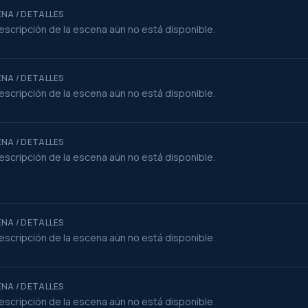
NA / DETALLES
escripción de la escena aún no está disponible.
NA / DETALLES
escripción de la escena aún no está disponible.
NA / DETALLES
escripción de la escena aún no está disponible.
NA / DETALLES
escripción de la escena aún no está disponible.
NA / DETALLES
escripción de la escena aún no está disponible.