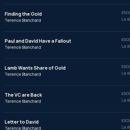
ESCE
Finding the Gold
La d
Terence Blanchard
ESCE
Paul and David Have a Fallout
La d
Terence Blanchard
ESCE
Lamb Wants Share of Gold
La d
Terence Blanchard
ESCE
The VC are Back
La d
Terence Blanchard
ESCE
Letter to David
La d
Terence Blanchard