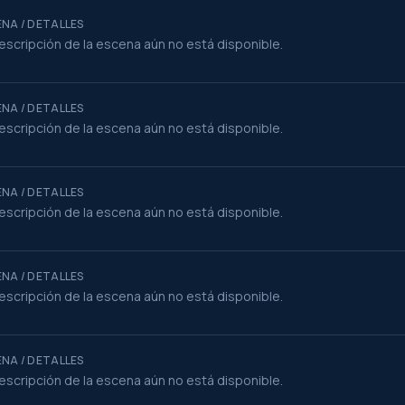
NA / DETALLES
escripción de la escena aún no está disponible.
NA / DETALLES
escripción de la escena aún no está disponible.
NA / DETALLES
escripción de la escena aún no está disponible.
NA / DETALLES
escripción de la escena aún no está disponible.
NA / DETALLES
escripción de la escena aún no está disponible.