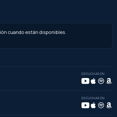
ción cuando están disponibles.
ESCUCHAR EN
ESCUCHAR EN