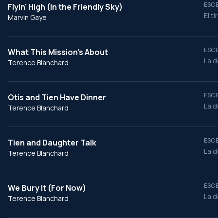
ESCE
Flyin' High (In the Friendly Sky)
El t
Marvin Gaye
ESCE
What This Mission's About
La d
Terence Blanchard
ESCE
Otis and Tien Have Dinner
La d
Terence Blanchard
ESCE
Tien and Daughter Talk
La d
Terence Blanchard
ESCE
We Bury It (For Now)
La d
Terence Blanchard