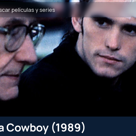
ia Cowboy (1989)