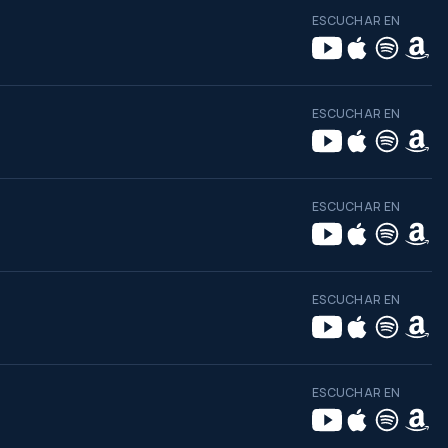
ESCUCHAR EN
ESCUCHAR EN
ESCUCHAR EN
ESCUCHAR EN
ESCUCHAR EN