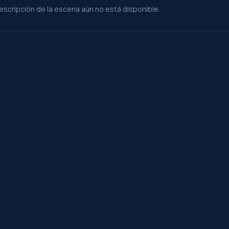
escripción de la escena aún no está disponible.