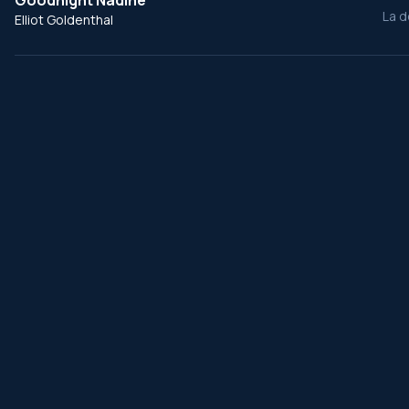
Goodnight Nadine
La d
Elliot Goldenthal
․
BandaSonora