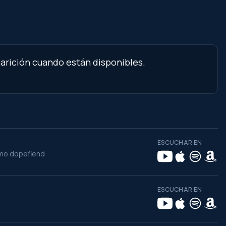
arición cuando están disponibles.
ESCUCHAR EN
como dopefiend
ESCUCHAR EN