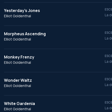
ESCE
Yesterday's Jones
La d
Elliot Goldenthal
ESCE
Morpheus Ascending
La d
Elliot Goldenthal
ESCE
Monkey Frenzy
La d
Elliot Goldenthal
ESCE
Wonder Waltz
La d
Elliot Goldenthal
ESCE
White Gardenia
La d
Elliot Goldenthal