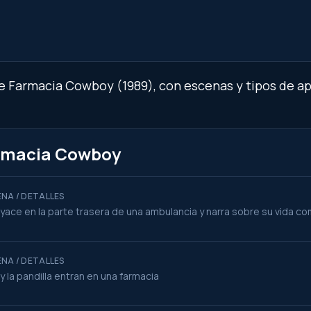
de Farmacia Cowboy (1989), con escenas y tipos de ap
armacia Cowboy
NA / DETALLES
yace en la parte trasera de una ambulancia y narra sobre su vida 
NA / DETALLES
y la pandilla entran en una farmacia