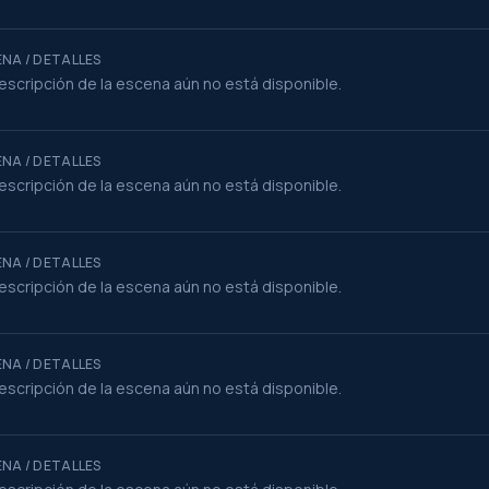
NA / DETALLES
escripción de la escena aún no está disponible.
NA / DETALLES
escripción de la escena aún no está disponible.
NA / DETALLES
escripción de la escena aún no está disponible.
NA / DETALLES
escripción de la escena aún no está disponible.
NA / DETALLES