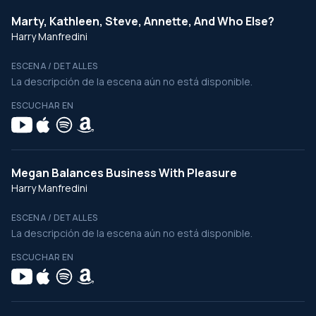
Marty, Kathleen, Steve, Annette, And Who Else?
Harry Manfredini
ESCENA / DETALLES
La descripción de la escena aún no está disponible.
ESCUCHAR EN
Megan Balances Business With Pleasure
Harry Manfredini
ESCENA / DETALLES
La descripción de la escena aún no está disponible.
ESCUCHAR EN