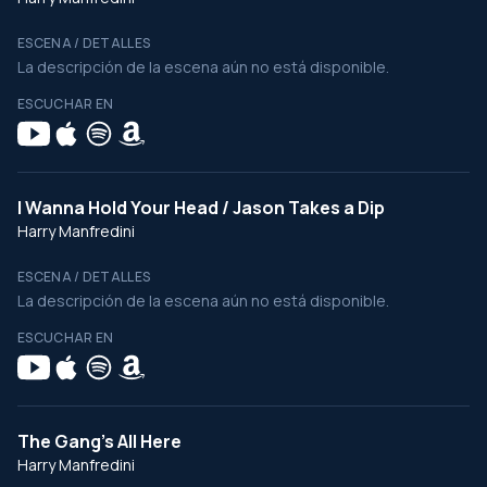
ESCENA / DETALLES
La descripción de la escena aún no está disponible.
ESCUCHAR EN
I Wanna Hold Your Head / Jason Takes a Dip
Harry Manfredini
ESCENA / DETALLES
La descripción de la escena aún no está disponible.
ESCUCHAR EN
The Gang’s All Here
Harry Manfredini