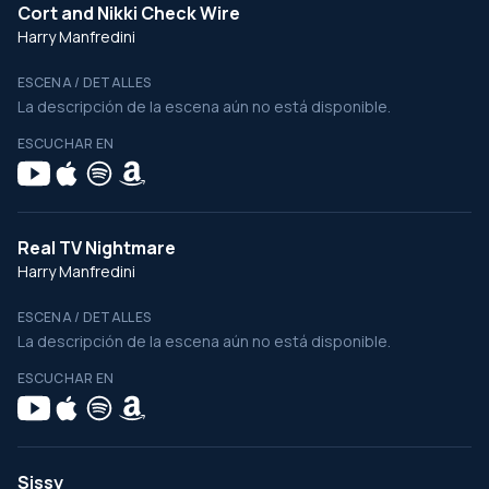
Cort and Nikki Check Wire
Harry Manfredini
ESCENA / DETALLES
La descripción de la escena aún no está disponible.
ESCUCHAR EN
Real TV Nightmare
Harry Manfredini
ESCENA / DETALLES
La descripción de la escena aún no está disponible.
ESCUCHAR EN
Sissy