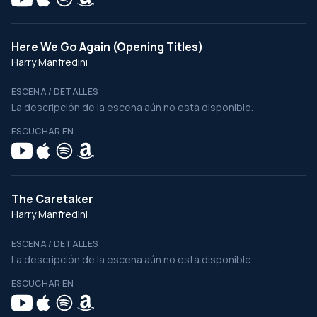
Here We Go Again (Opening Titles)
Harry Manfredini
ESCENA / DETALLES
La descripción de la escena aún no está disponible.
ESCUCHAR EN
The Caretaker
Harry Manfredini
ESCENA / DETALLES
La descripción de la escena aún no está disponible.
ESCUCHAR EN