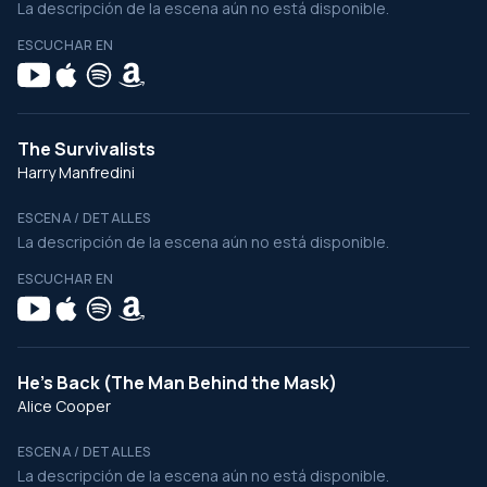
La descripción de la escena aún no está disponible.
ESCUCHAR EN
The Survivalists
Harry Manfredini
ESCENA / DETALLES
La descripción de la escena aún no está disponible.
ESCUCHAR EN
He's Back (The Man Behind the Mask)
Alice Cooper
ESCENA / DETALLES
La descripción de la escena aún no está disponible.