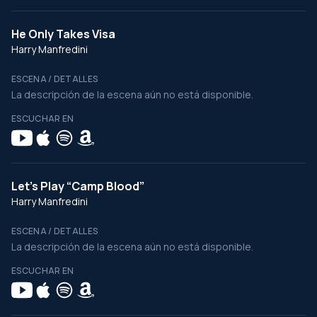
He Only Takes Visa
Harry Manfredini
ESCENA / DETALLES
La descripción de la escena aún no está disponible.
ESCUCHAR EN
Let’s Play “Camp Blood”
Harry Manfredini
ESCENA / DETALLES
La descripción de la escena aún no está disponible.
ESCUCHAR EN