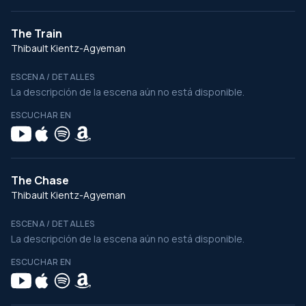
The Train
Thibault Kientz-Agyeman
ESCENA / DETALLES
La descripción de la escena aún no está disponible.
ESCUCHAR EN
The Chase
Thibault Kientz-Agyeman
ESCENA / DETALLES
La descripción de la escena aún no está disponible.
ESCUCHAR EN