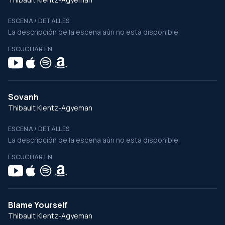
ESCENA / DETALLES
La descripción de la escena aún no está disponible.
ESCUCHAR EN
Sovanh
Thibault Kientz-Agyeman
ESCENA / DETALLES
La descripción de la escena aún no está disponible.
ESCUCHAR EN
Blame Yourself
Thibault Kientz-Agyeman