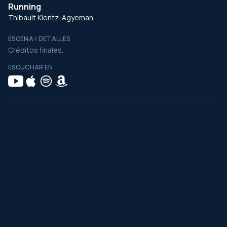
Running
Thibault Kientz-Agyeman
ESCENA / DETALLES
Créditos finales.
ESCUCHAR EN