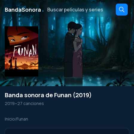
․
BandaSonora
Banda sonora de Funan (2019)
2019
•
27 canciones
Inicio
/
Funan