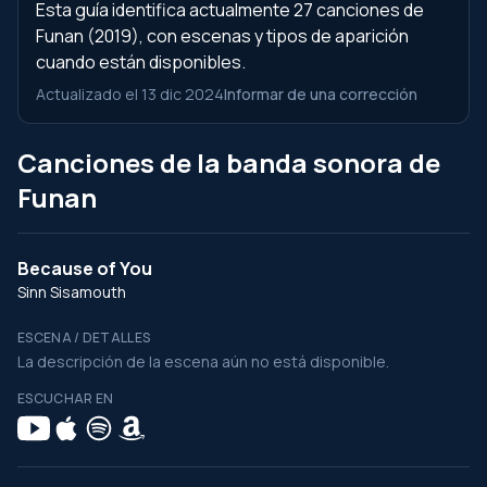
Esta guía identifica actualmente 27 canciones de
Funan (2019), con escenas y tipos de aparición
cuando están disponibles.
Actualizado el 13 dic 2024
Informar de una corrección
Canciones de la banda sonora de
Funan
Because of You
Sinn Sisamouth
ESCENA / DETALLES
La descripción de la escena aún no está disponible.
ESCUCHAR EN