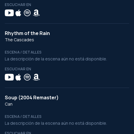
ESCUCHAR EN
Rhythm of the Rain
The Cascades
ESCENA / DETALLES
La descripción de la escena aún no está disponible.
ESCUCHAR EN
Soup (2004 Remaster)
Can
ESCENA / DETALLES
La descripción de la escena aún no está disponible.
ESCUCHAR EN