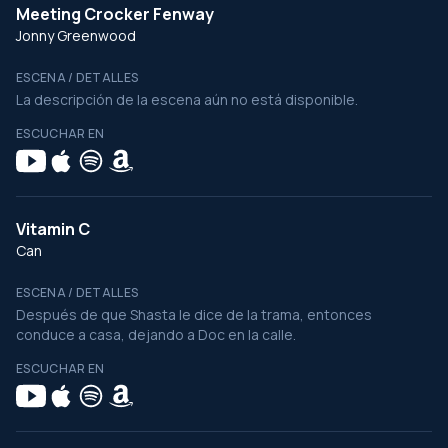
Meeting Crocker Fenway
Jonny Greenwood
ESCENA / DETALLES
La descripción de la escena aún no está disponible.
ESCUCHAR EN
Vitamin C
Can
ESCENA / DETALLES
Después de que Shasta le dice de la trama, entonces
conduce a casa, dejando a Doc en la calle.
ESCUCHAR EN