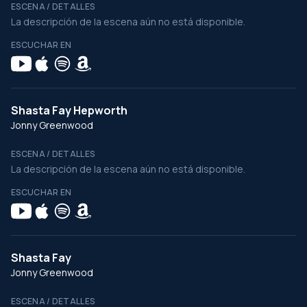
ESCENA / DETALLES
La descripción de la escena aún no está disponible.
ESCUCHAR EN
Shasta Fay Hepworth
Jonny Greenwood
ESCENA / DETALLES
La descripción de la escena aún no está disponible.
ESCUCHAR EN
Shasta Fay
Jonny Greenwood
ESCENA / DETALLES