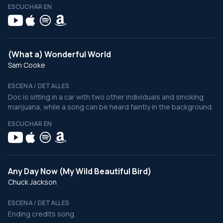
ESCUCHAR EN
(What a) Wonderful World
Sam Cooke
ESCENA / DETALLES
Doc is sitting in a car with two other individuals and smoking
marijuana, while a song can be heard faintly in the background.
ESCUCHAR EN
Any Day Now (My Wild Beautiful Bird)
Chuck Jackson
ESCENA / DETALLES
Ending credits song.