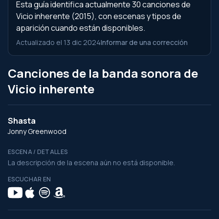
Esta guía identifica actualmente 30 canciones de
Vicio inherente (2015), con escenas y tipos de
aparición cuando están disponibles.
Actualizado el 13 dic 2024
Informar de una corrección
Canciones de la banda sonora de
Vicio inherente
Shasta
Jonny Greenwood
ESCENA / DETALLES
La descripción de la escena aún no está disponible.
ESCUCHAR EN