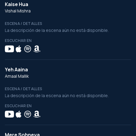
Kaise Hua
Vishal Mishra
ESCENA / DETALLES
La descripción de la escena aún no está disponible.
ESCUCHAR EN
Yeh Aaina
Amaal Mallik
ESCENA / DETALLES
La descripción de la escena aún no está disponible.
ESCUCHAR EN
Mere Sohneya