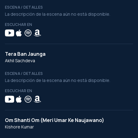
ESCENA / DETALLES
La descripción de la escena aún no está disponible.
ESCUCHAR EN
Tera Ban Jaunga
Akhil Sachdeva
ESCENA / DETALLES
La descripción de la escena aún no está disponible.
ESCUCHAR EN
Om Shanti Om (Meri Umar Ke Naujawano)
Kishore Kumar