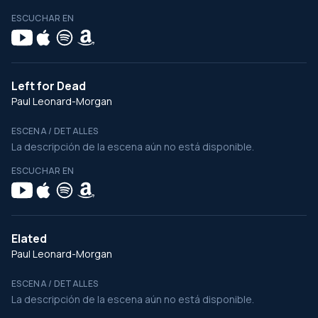
ESCUCHAR EN
Left for Dead
Paul Leonard-Morgan
ESCENA / DETALLES
La descripción de la escena aún no está disponible.
ESCUCHAR EN
Elated
Paul Leonard-Morgan
ESCENA / DETALLES
La descripción de la escena aún no está disponible.