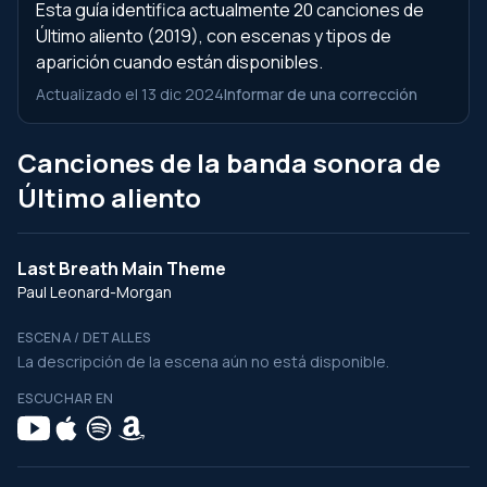
Esta guía identifica actualmente 20 canciones de
Último aliento (2019), con escenas y tipos de
aparición cuando están disponibles.
Actualizado el 13 dic 2024
Informar de una corrección
Canciones de la banda sonora de
Último aliento
Last Breath Main Theme
Paul Leonard-Morgan
ESCENA / DETALLES
La descripción de la escena aún no está disponible.
ESCUCHAR EN