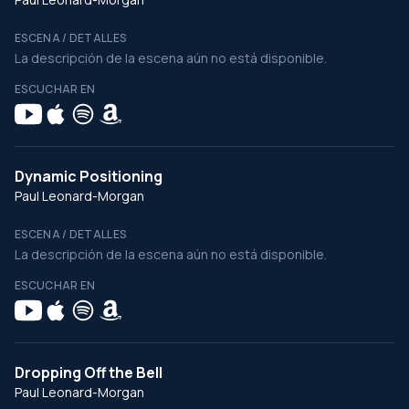
ESCENA / DETALLES
La descripción de la escena aún no está disponible.
ESCUCHAR EN
Dynamic Positioning
Paul Leonard-Morgan
ESCENA / DETALLES
La descripción de la escena aún no está disponible.
ESCUCHAR EN
Dropping Off the Bell
Paul Leonard-Morgan