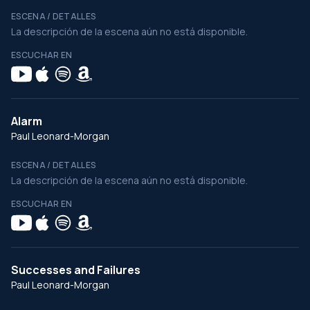
ESCENA / DETALLES
La descripción de la escena aún no está disponible.
ESCUCHAR EN
Alarm
Paul Leonard-Morgan
ESCENA / DETALLES
La descripción de la escena aún no está disponible.
ESCUCHAR EN
Successes and Failures
Paul Leonard-Morgan