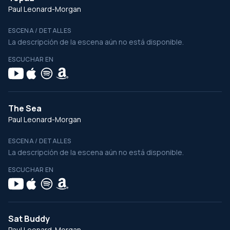
Paul Leonard-Morgan
ESCENA / DETALLES
La descripción de la escena aún no está disponible.
ESCUCHAR EN
The Sea
Paul Leonard-Morgan
ESCENA / DETALLES
La descripción de la escena aún no está disponible.
ESCUCHAR EN
Sat Buddy
Paul Leonard-Morgan