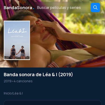
․
BandaSonora
Banda sonora de Léa & I (2019)
2019
•
4 canciones
Inicio
/
Léa & I