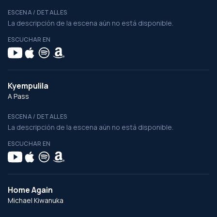
ESCENA / DETALLES
La descripción de la escena aún no está disponible.
ESCUCHAR EN
Kyempulila
A Pass
ESCENA / DETALLES
La descripción de la escena aún no está disponible.
ESCUCHAR EN
Home Again
Michael Kiwanuka