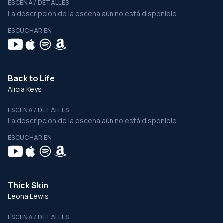
ESCENA / DETALLES
La descripción de la escena aún no está disponible.
ESCUCHAR EN
Back to Life
Alicia Keys
ESCENA / DETALLES
La descripción de la escena aún no está disponible.
ESCUCHAR EN
Thick Skin
Leona Lewis
ESCENA / DETALLES