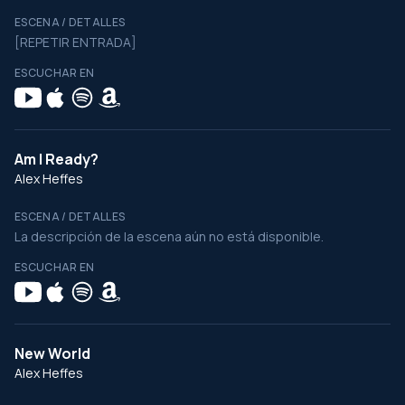
ESCENA / DETALLES
[REPETIR ENTRADA]
ESCUCHAR EN
Am I Ready?
Alex Heffes
ESCENA / DETALLES
La descripción de la escena aún no está disponible.
ESCUCHAR EN
New World
Alex Heffes