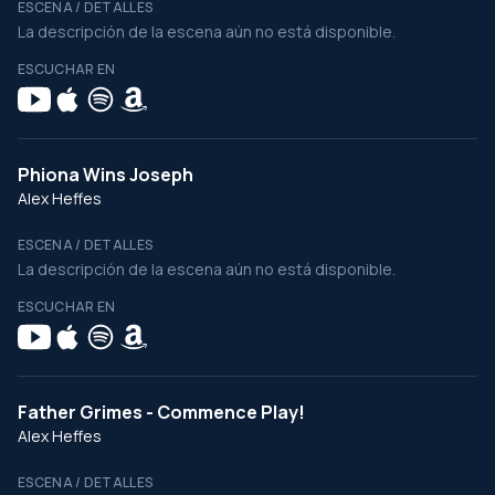
ESCENA / DETALLES
La descripción de la escena aún no está disponible.
ESCUCHAR EN
Phiona Wins Joseph
Alex Heffes
ESCENA / DETALLES
La descripción de la escena aún no está disponible.
ESCUCHAR EN
Father Grimes - Commence Play!
Alex Heffes
ESCENA / DETALLES