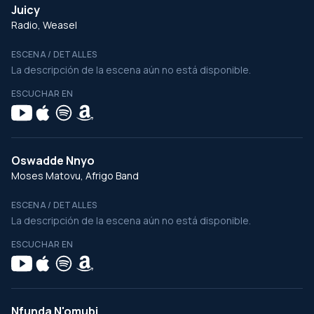
Juicy
Radio, Weasel
ESCENA / DETALLES
La descripción de la escena aún no está disponible.
ESCUCHAR EN
Oswadde Nnyo
Moses Matovu, Afrigo Band
ESCENA / DETALLES
La descripción de la escena aún no está disponible.
ESCUCHAR EN
Nfunda N'omubi