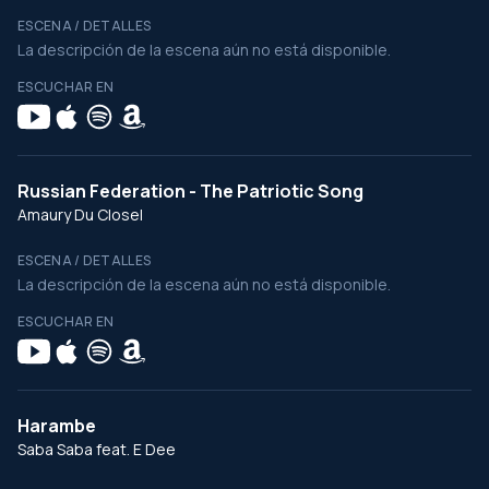
ESCENA / DETALLES
La descripción de la escena aún no está disponible.
ESCUCHAR EN
Russian Federation - The Patriotic Song
Amaury Du Closel
ESCENA / DETALLES
La descripción de la escena aún no está disponible.
ESCUCHAR EN
Harambe
Saba Saba feat. E Dee