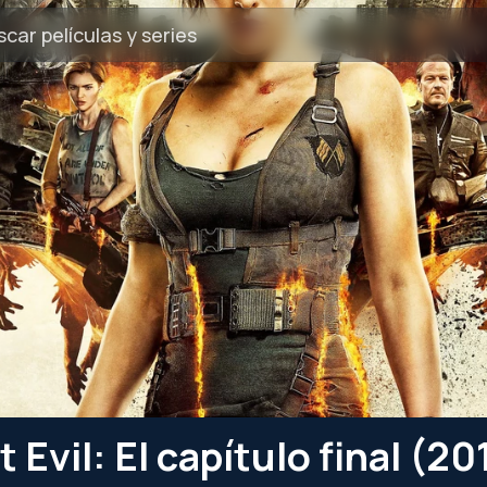
Evil: El capítulo final (20