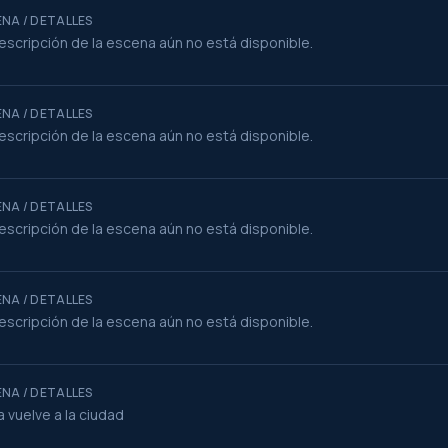
NA / DETALLES
escripción de la escena aún no está disponible.
NA / DETALLES
escripción de la escena aún no está disponible.
NA / DETALLES
escripción de la escena aún no está disponible.
NA / DETALLES
escripción de la escena aún no está disponible.
NA / DETALLES
ia vuelve a la ciudad