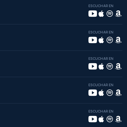
ESCUCHAR EN
ESCUCHAR EN
ESCUCHAR EN
ESCUCHAR EN
ESCUCHAR EN