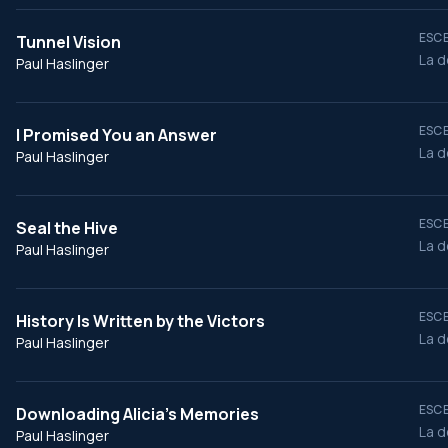
ESCE
Tunnel Vision
La d
Paul Haslinger
ESCE
I Promised You an Answer
La d
Paul Haslinger
ESCE
Seal the Hive
La d
Paul Haslinger
ESCE
History Is Written by the Victors
La d
Paul Haslinger
ESCE
Downloading Alicia's Memories
La d
Paul Haslinger