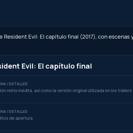
 Resident Evil: El capítulo final (2017), con escenas
ent Evil: El capítulo final
NA / DETALLES
ión remix inédita, así como la versión original utilizada en los tráilers
NA / DETALLES
itos de apertura