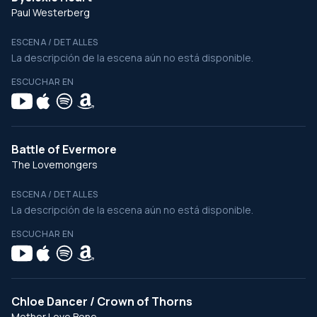
Paul Westerberg
ESCENA / DETALLES
La descripción de la escena aún no está disponible.
ESCUCHAR EN
Battle of Evermore
The Lovemongers
ESCENA / DETALLES
La descripción de la escena aún no está disponible.
ESCUCHAR EN
Chloe Dancer / Crown of Thorns
Mother Love Bone