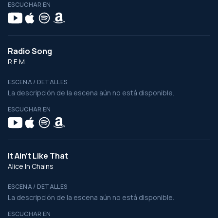
ESCUCHAR EN
Radio Song
R.E.M.
ESCENA / DETALLES
La descripción de la escena aún no está disponible.
ESCUCHAR EN
It Ain't Like That
Alice In Chains
ESCENA / DETALLES
La descripción de la escena aún no está disponible.
ESCUCHAR EN