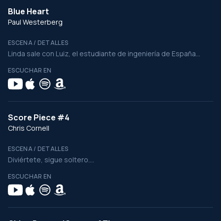
Blue Heart
Paul Westerberg
ESCENA / DETALLES
Linda sale con Luiz, el estudiante de ingeniería de España...
ESCUCHAR EN
Score Piece #4
Chris Cornell
ESCENA / DETALLES
Diviértete, sigue soltero....
ESCUCHAR EN