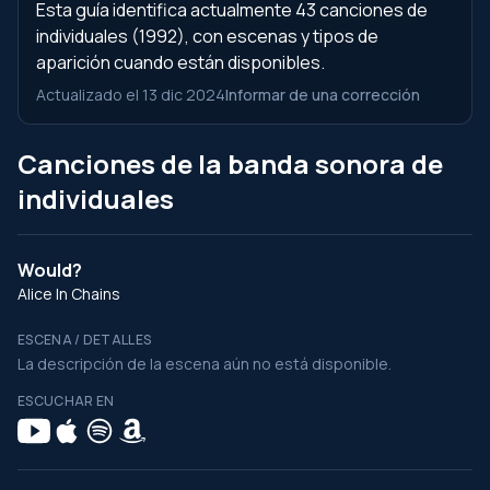
Esta guía identifica actualmente 43 canciones de
individuales (1992), con escenas y tipos de
aparición cuando están disponibles.
Actualizado el 13 dic 2024
Informar de una corrección
Canciones de la banda sonora de
individuales
Would?
Alice In Chains
ESCENA / DETALLES
La descripción de la escena aún no está disponible.
ESCUCHAR EN