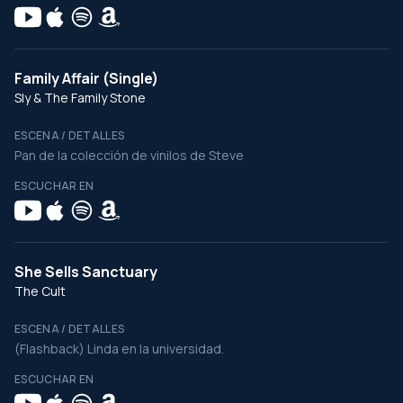
Family Affair (Single)
Sly & The Family Stone
ESCENA / DETALLES
Pan de la colección de vinilos de Steve
ESCUCHAR EN
She Sells Sanctuary
The Cult
ESCENA / DETALLES
(Flashback) Linda en la universidad.
ESCUCHAR EN