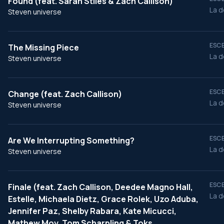
Found (feat. Sarah Stiles & Zach Callison)
La d
Steven universe
ESCE
The Missing Piece
La d
Steven universe
ESCE
Change (feat. Zach Callison)
La d
Steven universe
ESCE
Are We Interrupting Something?
La d
Steven universe
ESCE
Finale (feat. Zach Callison, Deedee Magno Hall,
La d
Estelle, Michaela Dietz, Grace Rolek, Uzo Aduba,
Jennifer Paz, Shelby Rabara, Kate Micucci,
Mathew Moy, Tom Scharpling & Toks