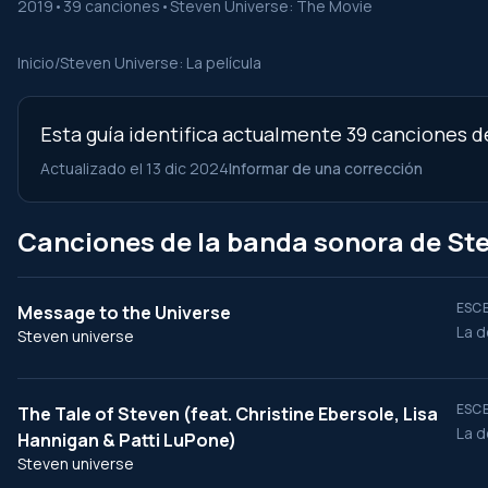
2019
•
39 canciones
•
Steven Universe: The Movie
Inicio
/
Steven Universe: La película
Esta guía identifica actualmente 39 canciones d
Actualizado el 13 dic 2024
Informar de una corrección
Canciones de la banda sonora de Ste
ESCE
Message to the Universe
La d
Steven universe
ESCE
The Tale of Steven (feat. Christine Ebersole, Lisa
La d
Hannigan & Patti LuPone)
Steven universe