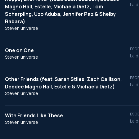
La d
Magno Hall, Estelle, Michaela Dietz, Tom
Scharpling, Uzo Aduba, Jennifer Paz & Shelby
Rabara)
Steven universe
ESCE
One on One
La d
Steven universe
ESCE
Other Friends (feat. Sarah Stiles, Zach Callison,
La d
Deedee Magno Hall, Estelle & Michaela Dietz)
Steven universe
ESCE
With Friends Like These
La d
Steven universe