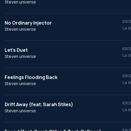
Steven universe
ESCE
No Ordinary Injector
La d
Steven universe
ESCE
Let's Duet
La d
Steven universe
ESCE
Feelings Flooding Back
La d
Steven universe
ESCE
Drift Away (feat. Sarah Stiles)
La d
Steven universe
ESCE