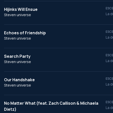
ESCE
Hijinks Will Ensue
La d
Steven universe
ESCE
Echoes of Friendship
La d
Steven universe
ESCE
Search Party
La d
Steven universe
ESCE
Our Handshake
La d
Steven universe
ESCE
No Matter What (feat. Zach Callison & Michaela
La d
Dietz)