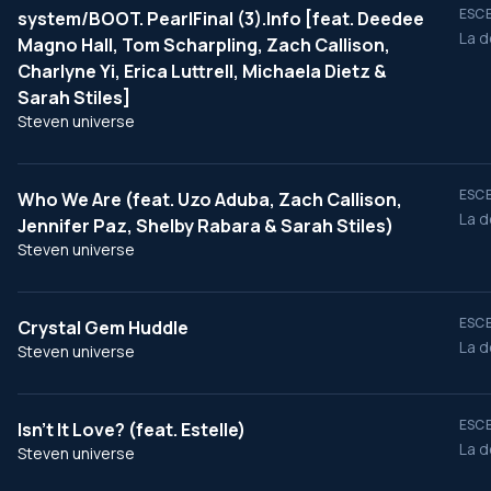
ESCE
system/BOOT. PearlFinal (3).Info [feat. Deedee
La d
Magno Hall, Tom Scharpling, Zach Callison,
Charlyne Yi, Erica Luttrell, Michaela Dietz &
Sarah Stiles]
Steven universe
ESCE
Who We Are (feat. Uzo Aduba, Zach Callison,
La d
Jennifer Paz, Shelby Rabara & Sarah Stiles)
Steven universe
ESCE
Crystal Gem Huddle
La d
Steven universe
ESCE
Isn't It Love? (feat. Estelle)
La d
Steven universe