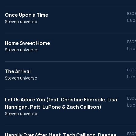
ESCE
Once Upon a Time
La d
Steven universe
ESCE
Home Sweet Home
La d
Steven universe
ESCE
The Arrival
La d
Steven universe
ESCE
Let Us Adore You (feat. Christine Ebersole, Lisa
La d
Hannigan, Patti LuPone & Zach Callison)
Steven universe
ESCE
Happily Ever After (feat. Zach Callison, Deedee