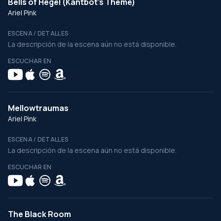
Bells of Hegel (Kantbot's Theme)
Ariel Pink
ESCENA / DETALLES
La descripción de la escena aún no está disponible.
ESCUCHAR EN
Mellowtraumas
Ariel Pink
ESCENA / DETALLES
La descripción de la escena aún no está disponible.
ESCUCHAR EN
The Black Room