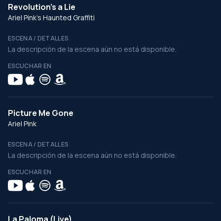
Revolution's a Lie
Ariel Pink's Haunted Graffiti
ESCENA / DETALLES
La descripción de la escena aún no está disponible.
ESCUCHAR EN
Picture Me Gone
Ariel Pink
ESCENA / DETALLES
La descripción de la escena aún no está disponible.
ESCUCHAR EN
La Paloma (Live)