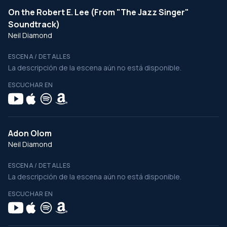
On the Robert E. Lee (From "The Jazz Singer"
Soundtrack)
Neil Diamond
ESCENA / DETALLES
La descripción de la escena aún no está disponible.
ESCUCHAR EN
Adon Olom
Neil Diamond
ESCENA / DETALLES
La descripción de la escena aún no está disponible.
ESCUCHAR EN