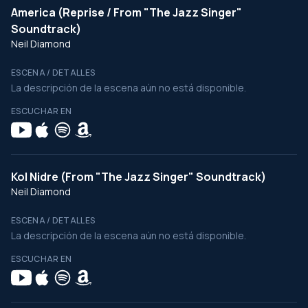
America (Reprise / From "The Jazz Singer"
Soundtrack)
Neil Diamond
ESCENA / DETALLES
La descripción de la escena aún no está disponible.
ESCUCHAR EN
Kol Nidre (From "The Jazz Singer" Soundtrack)
Neil Diamond
ESCENA / DETALLES
La descripción de la escena aún no está disponible.
ESCUCHAR EN