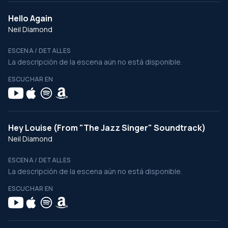
Hello Again
Neil Diamond
ESCENA / DETALLES
La descripción de la escena aún no está disponible.
ESCUCHAR EN
Hey Louise (From "The Jazz Singer" Soundtrack)
Neil Diamond
ESCENA / DETALLES
La descripción de la escena aún no está disponible.
ESCUCHAR EN