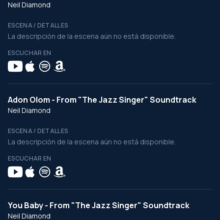
Neil Diamond
ESCENA / DETALLES
La descripción de la escena aún no está disponible.
ESCUCHAR EN
Adon Olom - From "The Jazz Singer" Soundtrack
Neil Diamond
ESCENA / DETALLES
La descripción de la escena aún no está disponible.
ESCUCHAR EN
You Baby - From "The Jazz Singer" Soundtrack
Neil Diamond