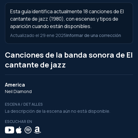
Esta guía identifica actualmente 18 canciones de El
cantante de jazz (1980), con escenas y tipos de
aparición cuando están disponibles.
Actualizado el 29 ene 2025
Informar de una corrección
Canciones de la banda sonora de El
cantante de jazz
America
Neil Diamond
ESCENA / DETALLES
La descripción de la escena aún no está disponible.
ESCUCHAR EN