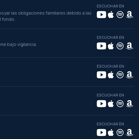
ESCUCHAR EN
yar las obligaciones familiares debido a las
l fondo.
ESCUCHAR EN
ne bajo vigilancia.
ESCUCHAR EN
ESCUCHAR EN
ESCUCHAR EN