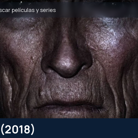
 (2018)