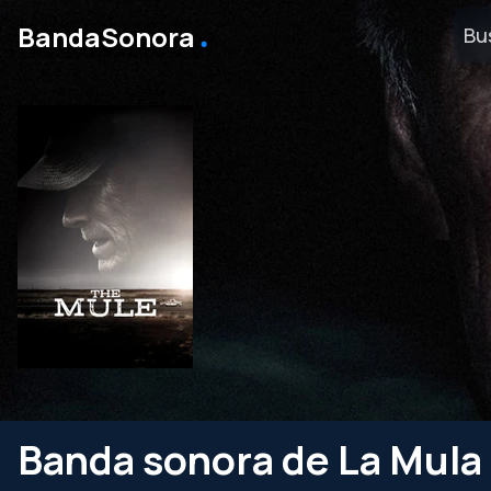
․
BandaSonora
Banda sonora de La Mula