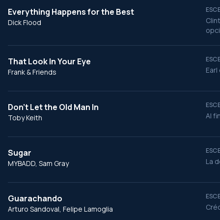
ESCE
Everything Happens for the Best
Clin
Dick Flood
opci
ESCE
That Look In Your Eye
Earl
Frank & Friends
ESCE
Don't Let the Old Man In
Al fi
Toby Keith
ESCE
Sugar
La d
MYBADD, Sam Gray
ESCE
Guarachando
Créd
Arturo Sandoval, Felipe Lamoglia