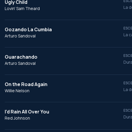
ESCE
Ugly Child
La d
Lovin' Sam Theard
ESCE
Gozando La Cumbia
La c
Arturo Sandoval
ESCE
Guarachando
Dura
Arturo Sandoval
ESCE
On the Road Again
La d
Willie Nelson
ESCE
I'd Rain All Over You
Dura
Red Johnson