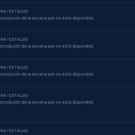
NA / DETALLES
escripción de la escena aún no está disponible.
NA / DETALLES
escripción de la escena aún no está disponible.
NA / DETALLES
escripción de la escena aún no está disponible.
NA / DETALLES
escripción de la escena aún no está disponible.
NA / DETALLES