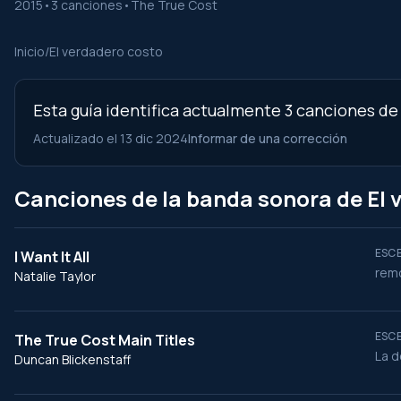
2015
•
3 canciones
•
The True Cost
Inicio
/
El verdadero costo
Esta guía identifica actualmente 3 canciones de
Actualizado el 13 dic 2024
Informar de una corrección
Canciones de la banda sonora de El 
ESCE
I Want It All
rem
Natalie Taylor
ESCE
The True Cost Main Titles
La d
Duncan Blickenstaff