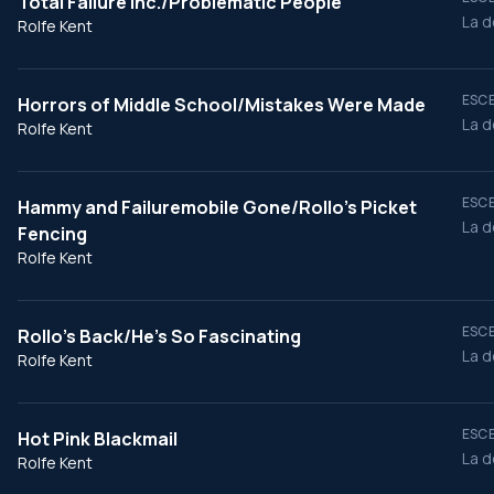
Total Failure Inc./Problematic People
La d
Rolfe Kent
ESCE
Horrors of Middle School/Mistakes Were Made
La d
Rolfe Kent
ESCE
Hammy and Failuremobile Gone/Rollo's Picket
La d
Fencing
Rolfe Kent
ESCE
Rollo's Back/He's So Fascinating
La d
Rolfe Kent
ESCE
Hot Pink Blackmail
La d
Rolfe Kent