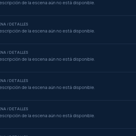
escripción de la escena aún no está disponible.
NA / DETALLES
escripción de la escena aún no está disponible.
NA / DETALLES
escripción de la escena aún no está disponible.
NA / DETALLES
escripción de la escena aún no está disponible.
NA / DETALLES
escripción de la escena aún no está disponible.