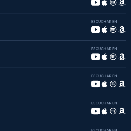
ESCUCHAR EN
ESCUCHAR EN
ESCUCHAR EN
ESCUCHAR EN
ESCUCHAR EN