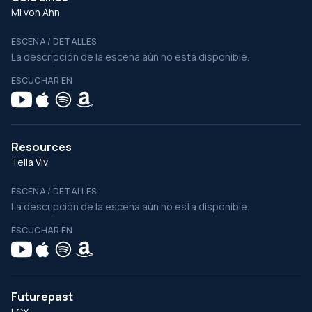
Mi von Ahn
ESCENA / DETALLES
La descripción de la escena aún no está disponible.
ESCUCHAR EN
Resources
Tella Viv
ESCENA / DETALLES
La descripción de la escena aún no está disponible.
ESCUCHAR EN
Futurepast
LCY