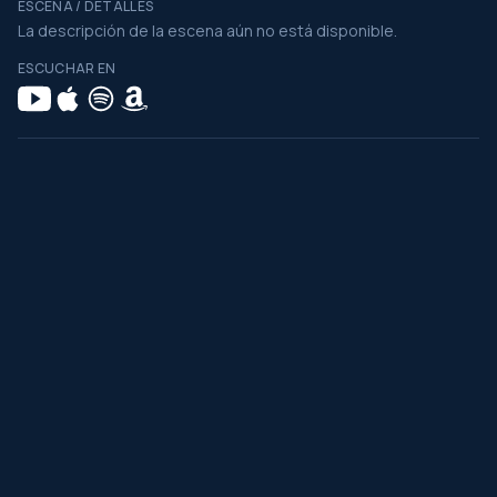
ESCENA / DETALLES
La descripción de la escena aún no está disponible.
ESCUCHAR EN