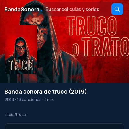
․
BandaSonora
Banda sonora de truco (2019)
2019
•
10 canciones
•
Trick
Inicio
/
truco