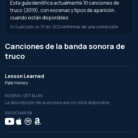
Esta guía identifica actualmente 10 canciones de
truco (2019), con escenas y tipos de aparición
cuando están disponibles.
Actualizado el 13 dic 2024
Informar de una corrección
Canciones de la banda sonora de
truco
Lesson Learned
Pale Honey
ESCENA / DETALLES
La descripción de la escena aún no está disponible.
ESCUCHAR EN