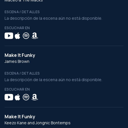
ESCENA / DETALLES
La descripción de la escena aún no está disponible.
ESCUCHAR EN
Make It Funky
James Brown
ESCENA / DETALLES
La descripción de la escena aún no está disponible.
ESCUCHAR EN
Make It Funky
Keezo Kane and Jongnic Bontemps