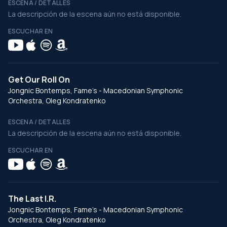
ESCENA / DETALLES
La descripción de la escena aún no está disponible.
ESCUCHAR EN
Get Our Roll On
Jongnic Bontemps, Fame's - Macedonian Symphonic
Orchestra, Oleg Kondratenko
ESCENA / DETALLES
La descripción de la escena aún no está disponible.
ESCUCHAR EN
The Last I.R.
Jongnic Bontemps, Fame's - Macedonian Symphonic
Orchestra, Oleg Kondratenko