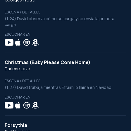
ESCENA / DETALLES
(1:24) David observa cómo se carga y se envía la primera
carga.
ESCUCHAR EN
Christmas (Baby Please Come Home)
Darlene Love
ESCENA / DETALLES
(1:27) David trabaja mientras Efraim lo llama en Navidad
ESCUCHAR EN
Forsythia