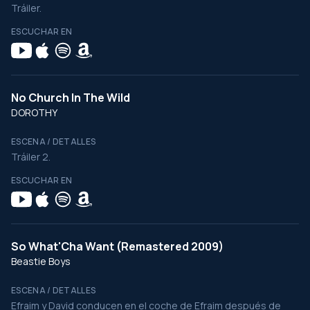
Tráiler.
ESCUCHAR EN
No Church In The Wild
DOROTHY
ESCENA / DETALLES
Tráiler 2.
ESCUCHAR EN
So What'Cha Want (Remastered 2009)
Beastie Boys
ESCENA / DETALLES
Efraim y David conducen en el coche de Efraim después de