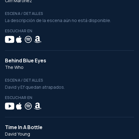
Cliff Martinez
ESCENA / DETALLES
La descripción de la escena aún no está disponible.
ESCUCHAR EN
Behind Blue Eyes
The Who
ESCENA / DETALLES
David y Ef quedan atrapados.
ESCUCHAR EN
Time In A Bottle
David Young