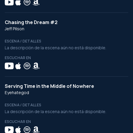
Chasing the Dream #2
Jeff Pilson
ESCENA / DETALLES
La descripción de la escena aún no está disponible.
ESCUCHAR EN
Serving Time in the Middle of Nowhere
Eyehategod
ESCENA / DETALLES
La descripción de la escena aún no está disponible.
ESCUCHAR EN