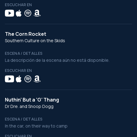
ESCUCHAR EN
The Corn Rocket
Southern Culture on the Skids
ESCENA / DETALLES
La descripción de la escena aún no está disponible.
ESCUCHAR EN
Nuthin' But a 'G' Thang
Dr Dre. and Snoop Dogg
ESCENA / DETALLES
In the car, on their way to camp
ESCUCHAR EN