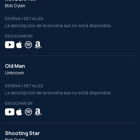
Bob Dylan
ESCENA / DETALLES
La descripción de la escena aún no está disponible.
ESCUCHAR EN
Old Man
Unknown
ESCENA / DETALLES
La descripción de la escena aún no está disponible.
ESCUCHAR EN
Shooting Star
Bob Dylan