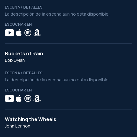
ESCENA / DETALLES
La descripción de la escena aún no está disponible.
ESCUCHAR EN
Buckets of Rain
Bob Dylan
ESCENA / DETALLES
La descripción de la escena aún no está disponible.
ESCUCHAR EN
Watching the Wheels
John Lennon