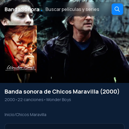
․
BandaSonora
Banda sonora de Chicos Maravilla (2000)
2000
•
22 canciones
•
Wonder Boys
Inicio
/
Chicos Maravilla