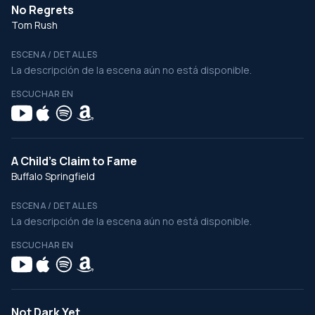
No Regrets
Tom Rush
ESCENA / DETALLES
La descripción de la escena aún no está disponible.
ESCUCHAR EN
A Child's Claim to Fame
Buffalo Springfield
ESCENA / DETALLES
La descripción de la escena aún no está disponible.
ESCUCHAR EN
Not Dark Yet