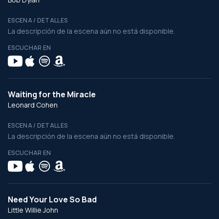
ESCENA / DETALLES
La descripción de la escena aún no está disponible.
ESCUCHAR EN
Waiting for the Miracle
Leonard Cohen
ESCENA / DETALLES
La descripción de la escena aún no está disponible.
ESCUCHAR EN
Need Your Love So Bad
Little Willie John