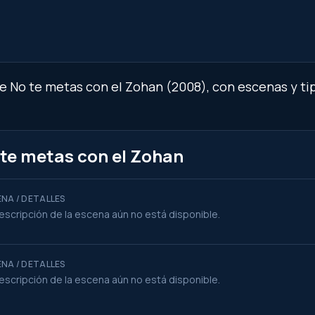
e No te metas con el Zohan (2008), con escenas y ti
 te metas con el Zohan
NA / DETALLES
escripción de la escena aún no está disponible.
NA / DETALLES
escripción de la escena aún no está disponible.