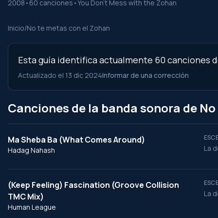
2008
•
60 canciones
•
You Don't Mess with the Zohan
Inicio
/
No te metas con el Zohan
Esta guía identifica actualmente 60 canciones d
Actualizado el 13 dic 2024
Informar de una corrección
Canciones de la banda sonora de No
ESCE
Ma Sheba Ba (What Comes Around)
La d
Hadag Nahash
ESCE
(Keep Feeling) Fascination (Groove Collision
La d
TMC Mix)
Human League