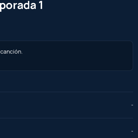
mporada 1
 canción.
--
--