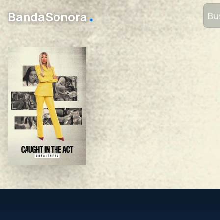
․
BandaSonora