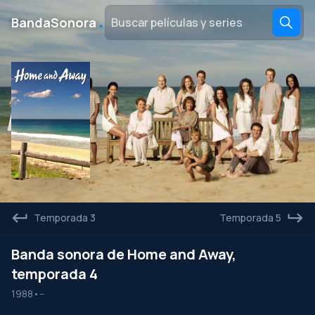
․
BandaSonora
Temporada 3
Temporada 5
Banda sonora de Home and Away,
temporada 4
1988
•
--