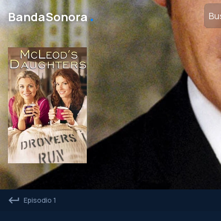
․
BandaSonora
Episodio 1